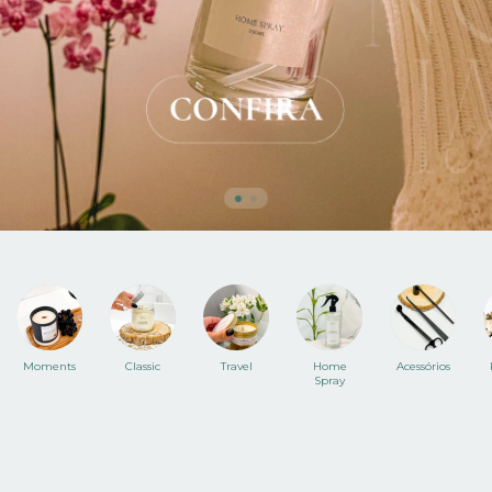
Moments
Classic
Travel
Home
Acessórios
Spray